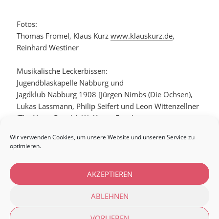
Fotos:
Thomas Frömel, Klaus Kurz
www.klauskurz.de
,
Reinhard Westiner
Musikalische Leckerbissen:
Jugendblaskapelle Nabburg und
Jagdklub Nabburg 1908 [Jürgen Nimbs (Die Ochsen),
Lukas Lassmann, Philip Seifert und Leon Wittenzellner
(The Nasty Royals), Wolfgang Engel
(ollie&dieBLINDEN)]
Wir verwenden Cookies, um unsere Website und unseren Service zu
optimieren.
Beitragsnavigation
VORHERIGER
AKZEPTIEREN
Demnächst mehr!
Vorheriger
Beitrag:
ABLEHNEN
NÄCHSTER
Wir machen das.
Nächster
VORLIEBEN