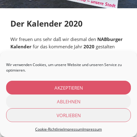
Der Kalender 2020
Wir freuen uns sehr daß wir diesmal den
NABburger
Kalender
für das kommende Jahr
2020
gestalten
durften.
Wir verwenden Cookies, um unsere Website und unseren Service zu
In dem Kalender begegnen Ihnen nochmals alle
optimieren.
bekannten Bilder, und ein noch nicht veröffentlichtes
Bild, unserer Imagekampagne für NABburg.
AKZEPTIEREN
Sie erhalten den Kalender bei vielen unserer
ABLEHNEN
Netzwerker zum Preis von 9,90€.
VORLIEBEN
Copyright 2026 - netzwerkNABburg
Cookie-Richtlinie
Impressum
Impressum