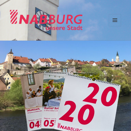
MENÜ
NABburg – unsere Stadt
UND
WIDGETS